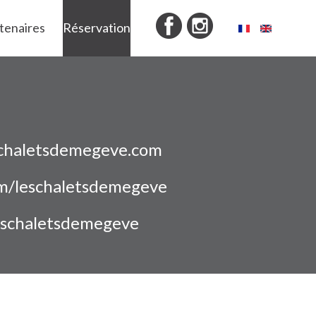
rtenaires
Réservation
chaletsdemegeve.com
m/leschaletsdemegeve
eschaletsdemegeve